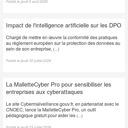
Publié le jeudi 6 août 2026
Témoignages
Impact de l'intelligence artificielle sur les DPO
Accès clients
Chargé de mettre en œuvre la conformité des pratiques
au règlement européen sur la protection des données au
sein de son entreprise,
(...)
Publié le jeudi 30 juillet 2026
Actualité
La MalletteCyber Pro pour sensibiliser les
entreprises aux cyberattaques
Le site Cybermalveillance.gouv.fr, en partenariat avec le
CNOEC, lance la MalletteCyber Pro, un outil
pédagogique gratuit pour aider les
(...)
Nous contacter
Publié le jeudi 23 juillet 2026